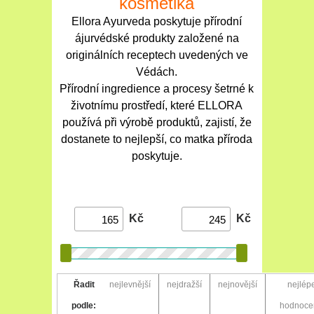
kosmetika
Ellora Ayurveda poskytuje přírodní
ájurvédské produkty založené na
originálních receptech uvedených ve
Védách.
Přírodní ingredience a procesy šetrné k
životnímu prostředí, které ELLORA
používá při výrobě produktů, zajistí, že
dostanete to nejlepší, co matka příroda
poskytuje.
Kč
Kč
Řadit
nejlevnější
nejdražší
nejnovější
nejlép
podle:
hodnoce