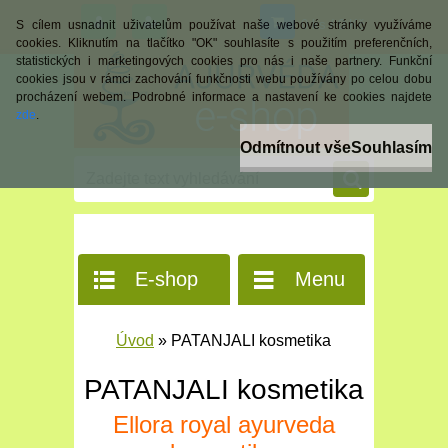
0 ks / 0 Kč
S cílem usnadnit uživatelům používat naše webové stránky využíváme
cookies. Kliknutím na tlačítko "OK" souhlasíte s použitím preferenčních,
statistických i marketingových cookies pro nás i naše partnery. Funkční
cookies jsou v rámci zachování funkčnosti webu používány po celou dobu
procházení webem. Podrobné informace a nastavení ke cookies najdete
zde
.
Odmítnout vše
Souhlasím
E-shop
Menu
Úvod
»
PATANJALI kosmetika
PATANJALI kosmetika
Ellora royal ayurveda